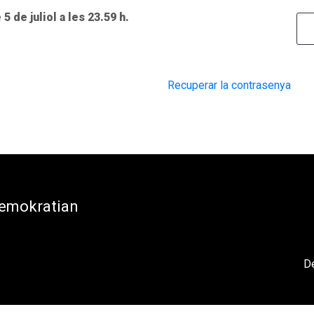
5 de juliol a les 23.59 h.
Recuperar la contrasenya
demokratian
De